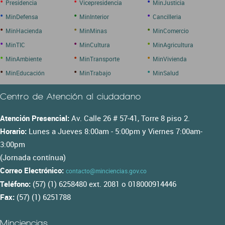
•
•
•
Presidencia
Vicepresidencia
MinJusticia
•
•
•
MinDefensa
MinInterior
Cancilleria
•
•
•
MinHacienda
MinMinas
MinComercio
•
•
•
MinTIC
MinCultura
MinAgricultura
•
•
•
MinAmbiente
MinTransporte
MinVivienda
•
•
•
MinEducación
MinTrabajo
MinSalud
Centro de Atención al ciudadano
Atención Presencial:
Av. Calle 26 # 57-41, Torre 8 piso 2.
Horario:
Lunes a Jueves 8:00am - 5:00pm y Viernes 7:00am-
3:00pm
(Jornada contínua)
Correo Electrónico:
contacto@minciencias.gov.co
Teléfono:
(57) (1) 6258480 ext. 2081 o 018000914446
Fax:
(57) (1) 6251788
Minciencias