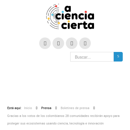
Está aquí:
Inicio
Prensa
Boletines de prensa
Gracias a los votos de los colombianos 28 comunidades recibirán apoyo para
proteger sus ecosistemas usando ciencia, tecnología e innovación