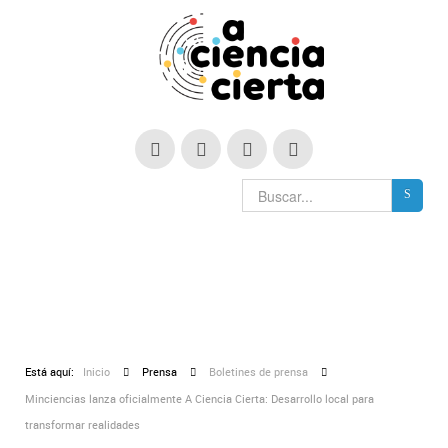
Está aquí:
Inicio
Prensa
Boletines de prensa
Minciencias lanza oficialmente A Ciencia Cierta: Desarrollo local para
transformar realidades