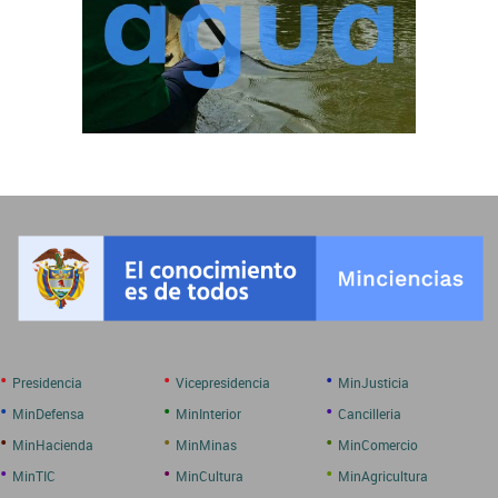
•
•
•
Presidencia
Vicepresidencia
MinJusticia
•
•
•
MinDefensa
MinInterior
Cancilleria
•
•
•
MinHacienda
MinMinas
MinComercio
•
•
•
MinTIC
MinCultura
MinAgricultura