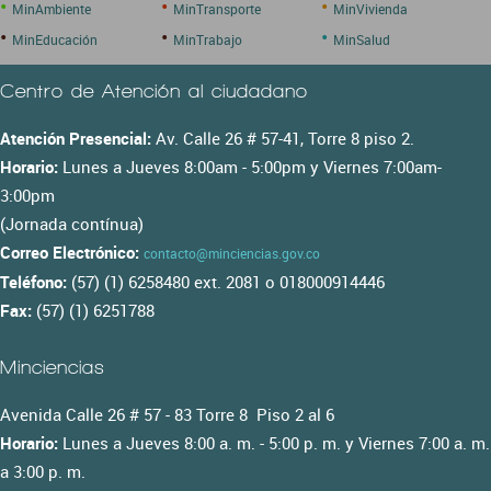
•
•
•
MinAmbiente
MinTransporte
MinVivienda
•
•
•
MinEducación
MinTrabajo
MinSalud
Centro de Atención al ciudadano
Atención Presencial:
Av. Calle 26 # 57-41, Torre 8 piso 2.
Horario:
Lunes a Jueves 8:00am - 5:00pm y Viernes 7:00am-
3:00pm
(Jornada contínua)
Correo Electrónico:
contacto@minciencias.gov.co
Teléfono:
(57) (1) 6258480 ext. 2081 o 018000914446
Fax:
(57) (1) 6251788
Minciencias
Avenida Calle 26 # 57 - 83 Torre 8 Piso 2 al 6
Horario:
Lunes a Jueves 8:00 a. m. - 5:00 p. m. y Viernes 7:00 a. m.
a 3:00 p. m.