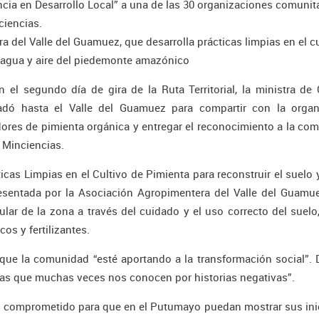
cia en Desarrollo Local” a una de las 30 organizaciones comunit
ciencias.
 del Valle del Guamuez, que desarrolla prácticas limpias en el cu
el agua y aire del piedemonte amazónico
 el segundo día de gira de la Ruta Territorial, la ministra de 
ladó hasta el Valle del Guamuez para compartir con la organ
ores de pimienta orgánica y entregar el reconocimiento a la co
 Minciencias.
cas Limpias en el Cultivo de Pimienta para reconstruir el suelo 
esentada por la Asociación Agropimentera del Valle del Guamue
ular de la zona a través del cuidado y el uso correcto del suelo
os y fertilizantes.
 que la comunidad “esté aportando a la transformación social”.
 las que muchas veces nos conocen por historias negativas”.
stá comprometido para que en el Putumayo puedan mostrar sus ini