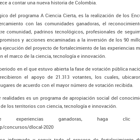
piece a contar una nueva historia de Colombia.
co del programa A Ciencia Cierta, es la realización de los En
cercamiento con las comunidades ganadoras, el reconocimient
entre comunidad, padrinos tecnológicos, profesionales de segui
ompromisos y acciones encaminadas a la inversión de los 90 mil
a ejecución del proyecto de fortalecimiento de las experiencias 
 el marco de la ciencia, tecnología e innovación.
periodo en el que estuvo abierta la fase de votación pública nacio
recibieron el apoyo de 21.313 votantes, los cuales, ubicaro
lugares de acuerdo con el mayor número de votación recibida.
ar realidades es un programa de apropiación social del conocim
de los territorios con ciencia, tecnología e innovación.
experiencias ganadoras, haga clic a
hp/concursos/dlocal-2020
e informado y seguir todo el proceso de fortalecimiento d