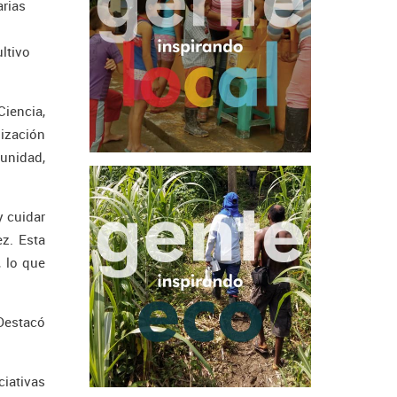
arias
ltivo
Ciencia,
ización
munidad,
y cuidar
z. Esta
, lo que
 Destacó
ciativas