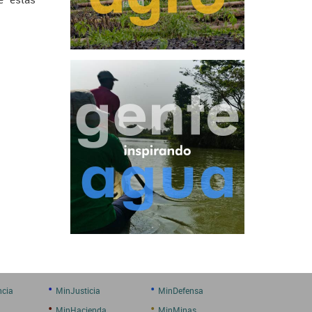
•
•
ncia
MinJusticia
MinDefensa
•
•
MinHacienda
MinMinas