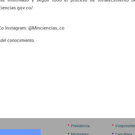
ciencias.gov.co/
Co Instagram: @Minciencias_co
 del conocimiento.
•
•
Presidencia
Vicepreside
•
•
MinInterior
Cancilleria