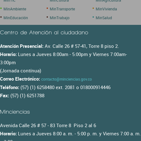
MinTIC
MinCultura
MinAgricultura
•
•
•
MinAmbiente
MinTransporte
MinVivienda
•
•
•
MinEducación
MinTrabajo
MinSalud
Centro de Atención al ciudadano
Atención Presencial:
Av. Calle 26 # 57-41, Torre 8 piso 2.
Horario:
Lunes a Jueves 8:00am - 5:00pm y Viernes 7:00am-
3:00pm
(Jornada contínua)
Correo Electrónico:
contacto@minciencias.gov.co
Teléfono:
(57) (1) 6258480 ext. 2081 o 018000914446
Fax:
(57) (1) 6251788
Minciencias
Avenida Calle 26 # 57 - 83 Torre 8 Piso 2 al 6
Horario:
Lunes a Jueves 8:00 a. m. - 5:00 p. m. y Viernes 7:00 a. m.