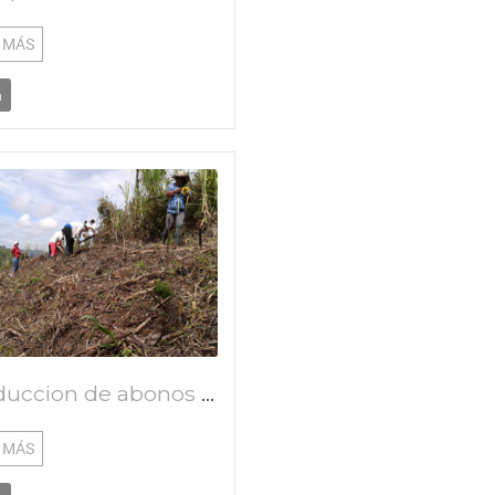
 MÁS
a
Produccion de abonos orgánicos mineralizados la nueva vida
 MÁS