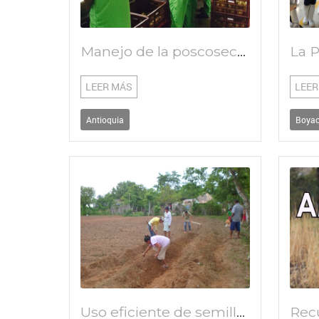
Manejo de la poscosecha del maracuya
LEER MÁS
LEER
Antioquia
Boya
Uso eficiente de semillas de ñame espino