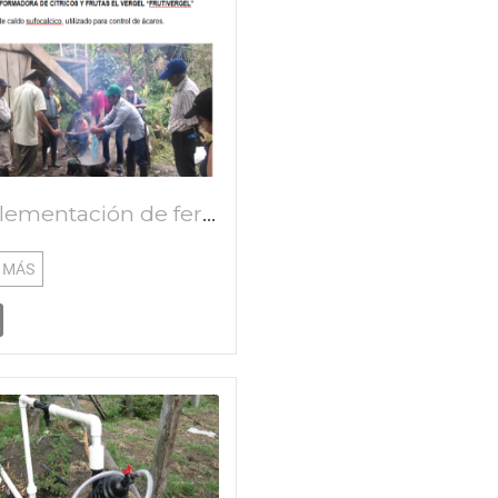
Implementación de fertilización y control fitosanitario orgánico a base de biofermentados y entomopatogenos en un sistema de producción de frutales en la asociación frutivergel municipio de san juan de arama departamento del meta
 MÁS