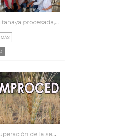
La Pitahaya procesada, una solución a los problemas de mercado en epocas pico de cosecha
 MÁS
cá
Recuperación de la semilla ancestral de trigo centeno en el municipio de Sotará Cauca