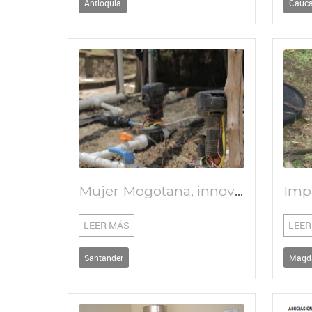
Antioquia
Cauc
Mujer Mogotana, innovando y cultivando productos para una vida y ambiente sano
LEER MÁS
LEER
Santander
Magd