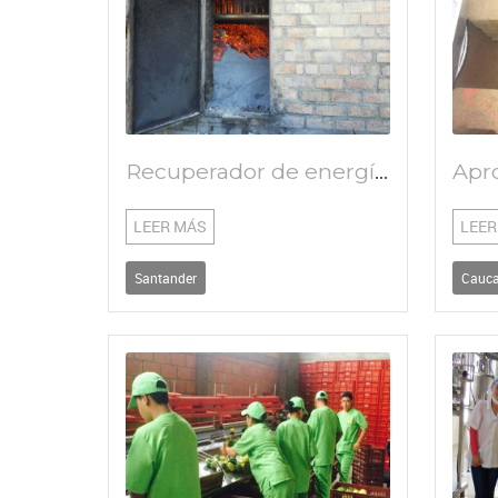
Recuperador de energía térmica residual mediante un generador acuotubular de vapor para la limpieza y deshidratación de jugos de caña panelera
LEER MÁS
LEER
Santander
Cauc