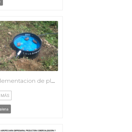
a
Implementacion de plantas de tratamiento para las descontaminacion de aguas mieles del café
 MÁS
alena