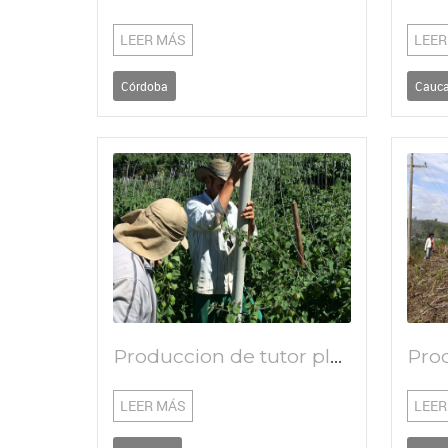
LEER MÁS
LEER
Córdoba
Cauc
Produccion de tutor plastico derivados de envases de agro quimicos y reciclables para mora y uchuva
LEER MÁS
LEER