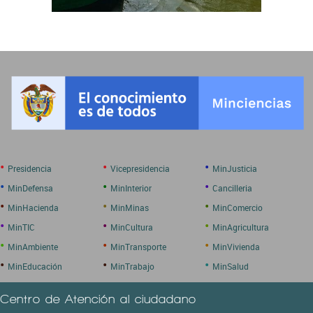
•
•
•
Presidencia
Vicepresidencia
MinJusticia
•
•
•
MinDefensa
MinInterior
Cancilleria
•
•
•
MinHacienda
MinMinas
MinComercio
•
•
•
MinTIC
MinCultura
MinAgricultura
•
•
•
MinAmbiente
MinTransporte
MinVivienda
•
•
•
MinEducación
MinTrabajo
MinSalud
Centro de Atención al ciudadano