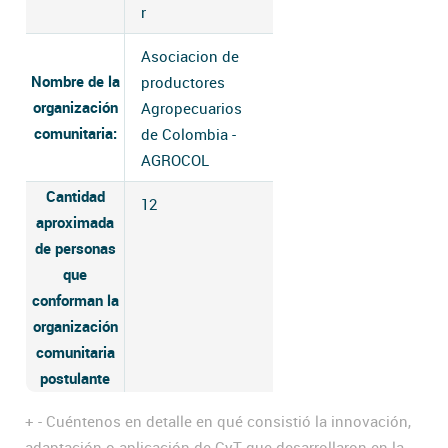
r
Asociacion de
Nombre de la
productores
organización
Agropecuarios
comunitaria:
de Colombia -
AGROCOL
Cantidad
12
aproximada
de personas
que
conforman la
organización
comunitaria
postulante
+
-
Cuéntenos en detalle en qué consistió la innovación,
adaptación o aplicación de CyT que desarrollaron en la