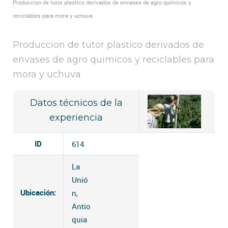
Produccion de tutor plastico derivados de envases de agro quimicos y
reciclables para mora y uchuva
Produccion de tutor plastico derivados de
envases de agro quimicos y reciclables para
mora y uchuva
Datos técnicos de la
experiencia
ID
614
La
Unió
Ubicación:
n,
Antio
quia