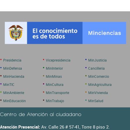
•
•
•
Presidencia
Vicepresidencia
MinJusticia
•
•
•
MinDefensa
MinInterior
Cancilleria
•
•
•
MinHacienda
MinMinas
MinComercio
•
•
•
MinTIC
MinCultura
MinAgricultura
•
•
•
MinAmbiente
MinTransporte
MinVivienda
•
•
•
MinEducación
MinTrabajo
MinSalud
Centro de Atención al ciudadano
Atención Presencial:
Av. Calle 26 # 57-41, Torre 8 piso 2.