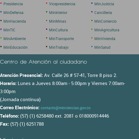
•
•
•
Presidencia
Vicepresidencia
MinJusticia
•
•
•
MinDefensa
MinInterior
Cancilleria
•
•
•
MinHacienda
MinMinas
MinComercio
•
•
•
MinTIC
MinCultura
MinAgricultura
•
•
•
MinAmbiente
MinTransporte
MinVivienda
•
•
•
MinEducación
MinTrabajo
MinSalud
Centro de Atención al ciudadano
Atención Presencial:
Av. Calle 26 # 57-41, Torre 8 piso 2.
Horario:
Lunes a Jueves 8:00am - 5:00pm y Viernes 7:00am-
3:00pm
(Jornada contínua)
Correo Electrónico:
contacto@minciencias.gov.co
Teléfono:
(57) (1) 6258480 ext. 2081 o 018000914446
Fax:
(57) (1) 6251788