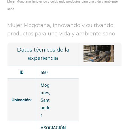
Mujer Mogotana, innovando y cultivando productos para una vida y ambiente
sano
Mujer Mogotana, innovando y cultivando
productos para una vida y ambiente sano
Datos técnicos de la
experiencia
ID
550
Mog
otes,
Ubicación:
Sant
ande
r
ASOCIACIÓN