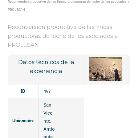
Reconversion productiva de las fincas productoras de leche de los asociados a
PROLESAN
Reconversion productiva de las fincas
productoras de leche de los asociados a
PROLESAN
Datos técnicos de la
experiencia
ID
497
San
Vice
Ubicación:
nte,
Antio
quia