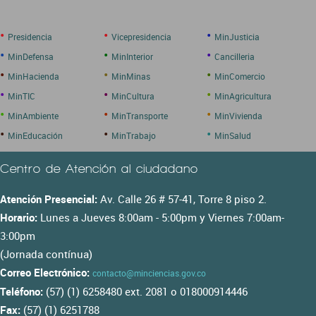
•
•
•
Presidencia
Vicepresidencia
MinJusticia
•
•
•
MinDefensa
MinInterior
Cancilleria
•
•
•
MinHacienda
MinMinas
MinComercio
•
•
•
MinTIC
MinCultura
MinAgricultura
•
•
•
MinAmbiente
MinTransporte
MinVivienda
•
•
•
MinEducación
MinTrabajo
MinSalud
Centro de Atención al ciudadano
Atención Presencial:
Av. Calle 26 # 57-41, Torre 8 piso 2.
Horario:
Lunes a Jueves 8:00am - 5:00pm y Viernes 7:00am-
3:00pm
(Jornada contínua)
Correo Electrónico:
contacto@minciencias.gov.co
Teléfono:
(57) (1) 6258480 ext. 2081 o 018000914446
Fax:
(57) (1) 6251788