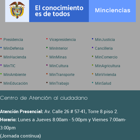
•
•
•
Presidencia
Vicepresidencia
MinJusticia
•
•
•
MinDefensa
MinInterior
Cancilleria
•
•
•
MinHacienda
MinMinas
MinComercio
•
•
•
MinTIC
MinCultura
MinAgricultura
•
•
•
MinAmbiente
MinTransporte
MinVivienda
•
•
•
MinEducación
MinTrabajo
MinSalud
Centro de Atención al ciudadano
Atención Presencial:
Av. Calle 26 # 57-41, Torre 8 piso 2.
Horario:
Lunes a Jueves 8:00am - 5:00pm y Viernes 7:00am-
3:00pm
(Jornada contínua)