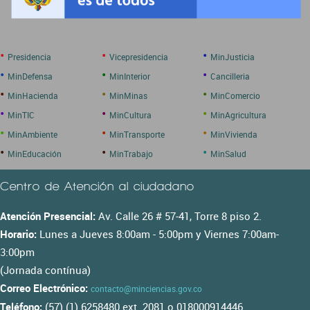
•
•
•
Presidencia
Vicepresidencia
MinJusticia
•
•
•
MinDefensa
MinInterior
Cancilleria
•
•
•
MinHacienda
MinMinas
MinComercio
•
•
•
MinTIC
MinCultura
MinAgricultura
•
•
•
MinAmbiente
MinTransporte
MinVivienda
•
•
•
MinEducación
MinTrabajo
MinSalud
Centro de Atención al ciudadano
Atención Presencial:
Av. Calle 26 # 57-41, Torre 8 piso 2.
Horario:
Lunes a Jueves 8:00am - 5:00pm y Viernes 7:00am-
3:00pm
(Jornada contínua)
Correo Electrónico:
contacto@minciencias.gov.co
Teléfono:
(57) (1) 6258480 ext. 2081 o 018000914446