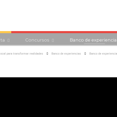
rta
Concursos
Banco de experiencia
 local para transformar realidades
Banco de experiencias
Banco de experiencia