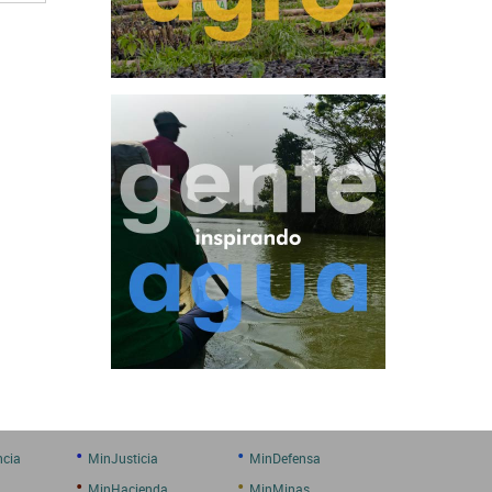
•
•
ncia
MinJusticia
MinDefensa
•
•
MinHacienda
MinMinas