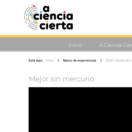
Inicio
A Ciencia Cie
Está aquí:
Inicio
Banco de experiencias
2020 - Desarrollo
Mejor sin mercurio