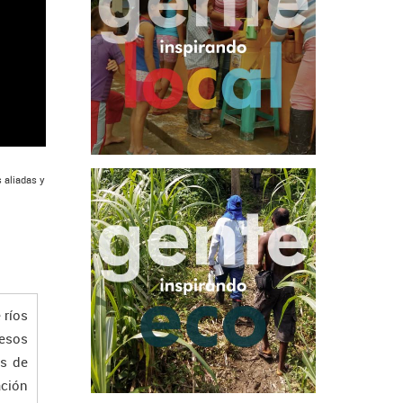
 aliadas y
 ríos
esos
os de
ación