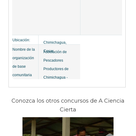
Ubicación:
Chimichagua,
Nombre de la
Cesar
Asociación de
organización
Pescadores
de base
Productores de
comunitaria
Chimichagua -
ASOPESPROCHI
Conozca los otros concursos de A Ciencia
Cierta