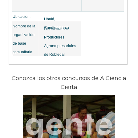
Ubicación:
Ubalá,
Nombre de la
Cundinamarca
Asociación de
organización
Productores
de base
Agroempresariales
comunitaria
de Robledal
ASOAGROROBLE
DAL
Conozca los otros concursos de A Ciencia
Cierta