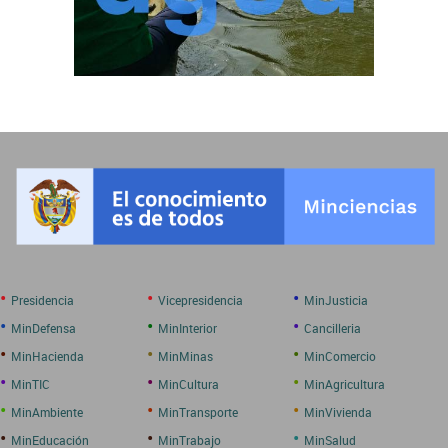
•
•
•
Presidencia
Vicepresidencia
MinJusticia
•
•
•
MinDefensa
MinInterior
Cancilleria
•
•
•
MinHacienda
MinMinas
MinComercio
•
•
•
MinTIC
MinCultura
MinAgricultura
•
•
•
MinAmbiente
MinTransporte
MinVivienda
•
•
•
MinEducación
MinTrabajo
MinSalud