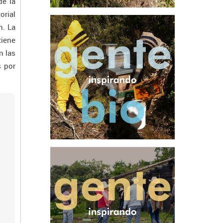
de la
orial
n. La
tiene
n las
s por