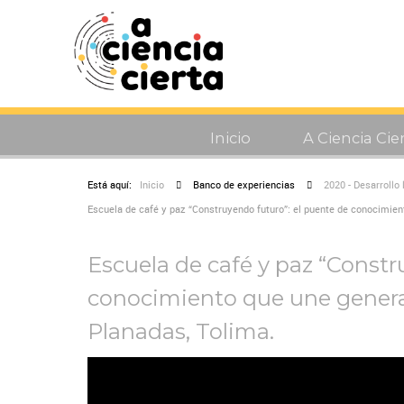
Inicio
A Ciencia Cie
Está aquí:
Inicio
Banco de experiencias
2020 - Desarrollo
Escuela de café y paz “Construyendo futuro”: el puente de conocimie
Escuela de café y paz “Constr
conocimiento que une genera
Planadas, Tolima.