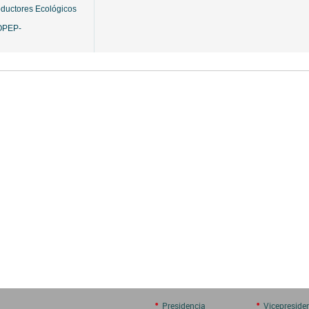
oductores Ecológicos
OPEP-
•
•
Presidencia
Vicepreside