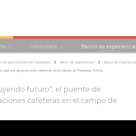
rta
Concursos
Banco de experiencia
 local para transformar realidades
Banco de experiencias
Banco de experiencia
nto que une generaciones cafeteras en el campo de Planadas, Tolima.
uyendo futuro”: el puente de
ciones cafeteras en el campo de