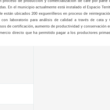
el proceso de producción y comercialización de café por parte 
s. En el municipio actualmente está instalado el Espacio Territ
e están ubicados 200 exguerrilleros en proceso de reintegració
con laboratorio para análisis de calidad a través de cata y 
os de certificación, aumento de productividad y conservación e
ercio directo que ha permitido pagar a los productores prima