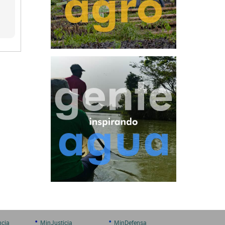
•
•
ncia
MinJusticia
MinDefensa