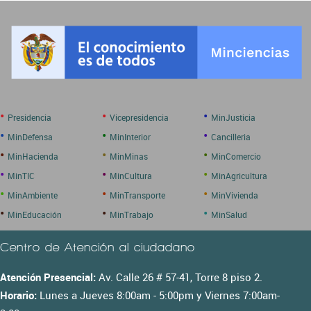
•
•
•
Presidencia
Vicepresidencia
MinJusticia
•
•
•
MinDefensa
MinInterior
Cancilleria
•
•
•
MinHacienda
MinMinas
MinComercio
•
•
•
MinTIC
MinCultura
MinAgricultura
•
•
•
MinAmbiente
MinTransporte
MinVivienda
•
•
•
MinEducación
MinTrabajo
MinSalud
Centro de Atención al ciudadano
Atención Presencial:
Av. Calle 26 # 57-41, Torre 8 piso 2.
Horario:
Lunes a Jueves 8:00am - 5:00pm y Viernes 7:00am-