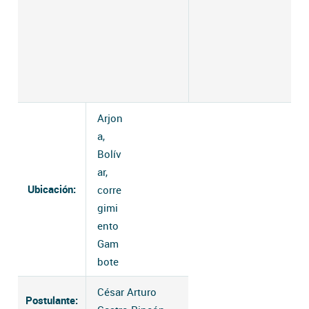
Arjon
a,
Bolív
ar,
Ubicación:
corre
gimi
ento
Gam
bote
César Arturo
Postulante: