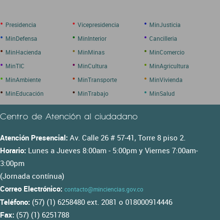
•
•
•
Presidencia
Vicepresidencia
MinJusticia
•
•
•
MinDefensa
MinInterior
Cancilleria
•
•
•
MinHacienda
MinMinas
MinComercio
•
•
•
MinTIC
MinCultura
MinAgricultura
•
•
•
MinAmbiente
MinTransporte
MinVivienda
•
•
•
MinEducación
MinTrabajo
MinSalud
Centro de Atención al ciudadano
Atención Presencial:
Av. Calle 26 # 57-41, Torre 8 piso 2.
Horario:
Lunes a Jueves 8:00am - 5:00pm y Viernes 7:00am-
3:00pm
(Jornada contínua)
Correo Electrónico:
contacto@minciencias.gov.co
Teléfono:
(57) (1) 6258480 ext. 2081 o 018000914446
Fax:
(57) (1) 6251788