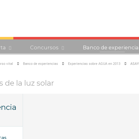
rta
Concursos
Banco de experiencia
rso vital
Banco de experiencias
Experiencias sobre AGUA en 2013
ASAYU
 de la luz solar
encia
ncas