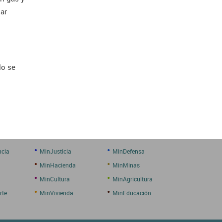
lar
lo se
•
•
ncia
MinJusticia
MinDefensa
•
•
MinHacienda
MinMinas
•
•
MinCultura
MinAgricultura
•
•
rte
MinVivienda
MinEducación