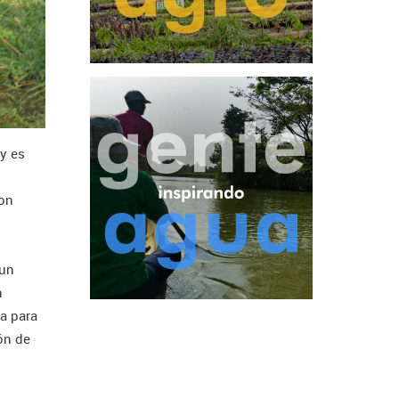
 y es
son
 un
n
ta para
ón de