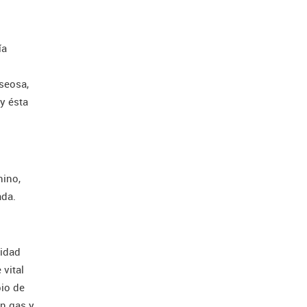
ía
aseosa,
 y ésta
hino,
ada.
nidad
 vital
pio de
an gas y