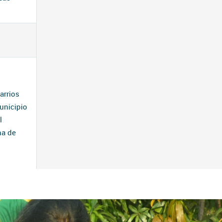
arrios
unicipio
l
na de