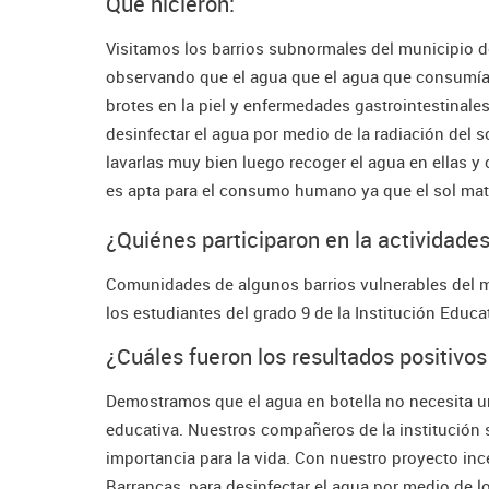
Qué hicieron:
Visitamos los barrios subnormales del municipio d
observando que el agua que el agua que consumían
brotes en la piel y enfermedades gastrointestinal
desinfectar el agua por medio de la radiación del s
lavarlas muy bien luego recoger el agua en ellas y c
es apta para el consumo humano ya que el sol ma
¿Quiénes participaron en la actividades
Comunidades de algunos barrios vulnerables del m
los estudiantes del grado 9 de la Institución Edu
¿Cuáles fueron los resultados positivos
Demostramos que el agua en botella no necesita u
educativa. Nuestros compañeros de la institución s
importancia para la vida. Con nuestro proyecto inc
Barrancas, para desinfectar el agua por medio de l