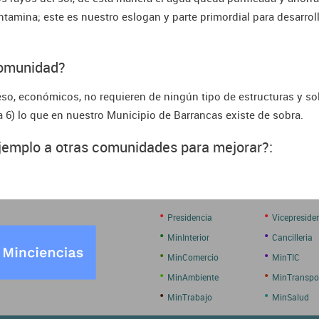
ontamina; este es nuestro eslogan y parte primordial para desarrol
comunidad?
ceso, económicos, no requieren de ningún tipo de estructuras y so
 6) lo que en nuestro Municipio de Barrancas existe de sobra.
ejemplo a otras comunidades para mejorar?:
•
•
Presidencia
Vicepreside
•
•
MinInterior
Cancilleria
•
•
MinComercio
MinTIC
•
•
MinAmbiente
MinTranspo
•
•
MinTrabajo
MinSalud