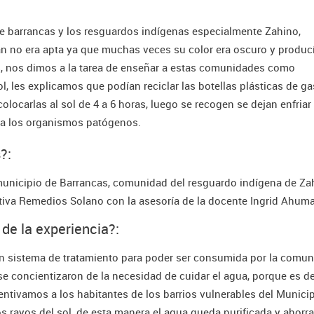
e barrancas y los resguardos indígenas especialmente Zahino,
 no era apta ya que muchas veces su color era oscuro y produc
es, nos dimos a la tarea de enseñar a estas comunidades como
ol, les explicamos que podían reciclar las botellas plásticas de g
olocarlas al sol de 4 a 6 horas, luego se recogen se dejan enfriar
ta los organismos patógenos.
?:
unicipio de Barrancas, comunidad del resguardo indígena de Za
cativa Remedios Solano con la asesoría de la docente Ingrid Ahum
 de la experiencia?:
n sistema de tratamiento para poder ser consumida por la comu
e concientizaron de la necesidad de cuidar el agua, porque es de
entivamos a los habitantes de los barrios vulnerables del Munici
os rayos del sol, de esta manera el agua queda purificada y ahorr