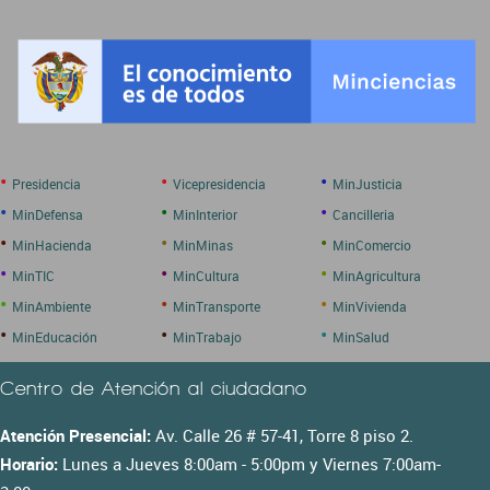
•
•
•
Presidencia
Vicepresidencia
MinJusticia
•
•
•
MinDefensa
MinInterior
Cancilleria
•
•
•
MinHacienda
MinMinas
MinComercio
•
•
•
MinTIC
MinCultura
MinAgricultura
•
•
•
MinAmbiente
MinTransporte
MinVivienda
•
•
•
MinEducación
MinTrabajo
MinSalud
Centro de Atención al ciudadano
Atención Presencial:
Av. Calle 26 # 57-41, Torre 8 piso 2.
Horario:
Lunes a Jueves 8:00am - 5:00pm y Viernes 7:00am-