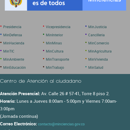
•
•
•
Presidencia
Vicepresidencia
MinJusticia
•
•
•
MinDefensa
MinInterior
Cancilleria
•
•
•
MinHacienda
MinMinas
MinComercio
•
•
•
MinTIC
MinCultura
MinAgricultura
•
•
•
MinAmbiente
MinTransporte
MinVivienda
•
•
•
MinEducación
MinTrabajo
MinSalud
Centro de Atención al ciudadano
Atención Presencial:
Av. Calle 26 # 57-41, Torre 8 piso 2.
Horario:
Lunes a Jueves 8:00am - 5:00pm y Viernes 7:00am-
3:00pm
(Jornada contínua)
Correo Electrónico:
contacto@minciencias.gov.co