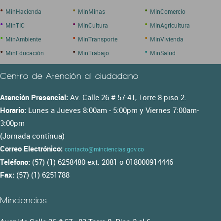
•
•
•
MinHacienda
MinMinas
MinComercio
•
•
•
MinTIC
MinCultura
MinAgricultura
•
•
•
MinAmbiente
MinTransporte
MinVivienda
•
•
•
MinEducación
MinTrabajo
MinSalud
Centro de Atención al ciudadano
Atención Presencial:
Av. Calle 26 # 57-41, Torre 8 piso 2.
Horario:
Lunes a Jueves 8:00am - 5:00pm y Viernes 7:00am-
3:00pm
(Jornada contínua)
Correo Electrónico:
contacto@minciencias.gov.co
Teléfono:
(57) (1) 6258480 ext. 2081 o 018000914446
Fax:
(57) (1) 6251788
Minciencias