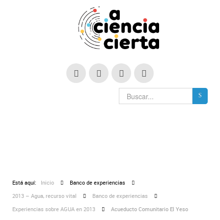
Está aquí:
Inicio
Banco de experiencias
2013 – Agua, recurso vital
Banco de experiencias
Experiencias sobre AGUA en 2013
Acueducto Comunitario El Yeso