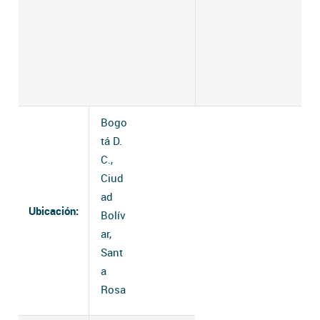
Bogo
tá D.
C.,
Ciud
ad
Ubicación:
Bolív
ar,
Sant
a
Rosa