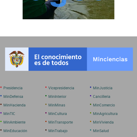
•
•
•
Presidencia
Vicepresidencia
MinJusticia
•
•
•
MinDefensa
MinInterior
Cancilleria
•
•
•
MinHacienda
MinMinas
MinComercio
•
•
•
MinTIC
MinCultura
MinAgricultura
•
•
•
MinAmbiente
MinTransporte
MinVivienda
•
•
•
MinEducación
MinTrabajo
MinSalud