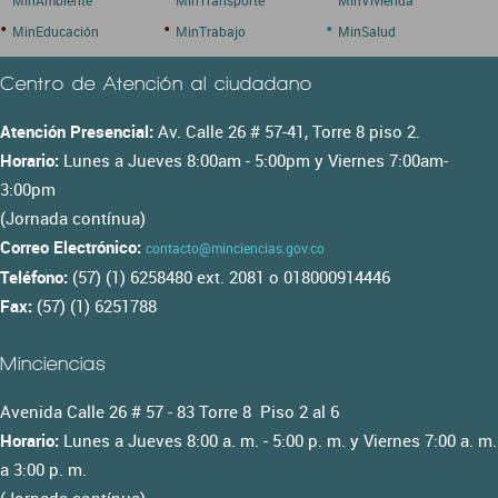
•
•
•
MinEducación
MinTrabajo
MinSalud
Centro de Atención al ciudadano
Atención Presencial:
Av. Calle 26 # 57-41, Torre 8 piso 2.
Horario:
Lunes a Jueves 8:00am - 5:00pm y Viernes 7:00am-
3:00pm
(Jornada contínua)
Correo Electrónico:
contacto@minciencias.gov.co
Teléfono:
(57) (1) 6258480 ext. 2081 o 018000914446
Fax:
(57) (1) 6251788
Minciencias
Avenida Calle 26 # 57 - 83 Torre 8 Piso 2 al 6
Horario:
Lunes a Jueves 8:00 a. m. - 5:00 p. m. y Viernes 7:00 a. m.
a 3:00 p. m.
(Jornada contínua)