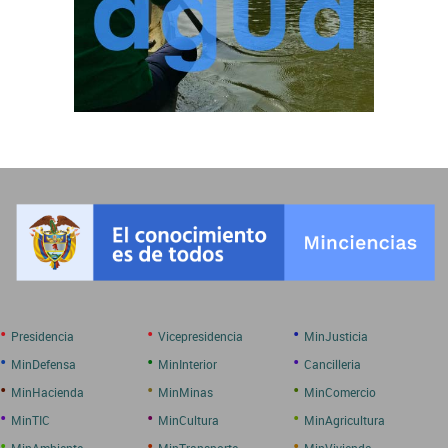
•
•
•
Presidencia
Vicepresidencia
MinJusticia
•
•
•
MinDefensa
MinInterior
Cancilleria
•
•
•
MinHacienda
MinMinas
MinComercio
•
•
•
MinTIC
MinCultura
MinAgricultura
•
•
•
MinAmbiente
MinTransporte
MinVivienda