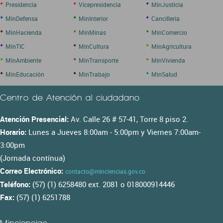
•
•
•
Presidencia
Vicepresidencia
MinJusticia
•
•
•
MinDefensa
MinInterior
Cancilleria
•
•
•
MinHacienda
MinMinas
MinComercio
•
•
•
MinTIC
MinCultura
MinAgricultura
•
•
•
MinAmbiente
MinTransporte
MinVivienda
•
•
•
MinEducación
MinTrabajo
MinSalud
Centro de Atención al ciudadano
Atención Presencial:
Av. Calle 26 # 57-41, Torre 8 piso 2.
Horario:
Lunes a Jueves 8:00am - 5:00pm y Viernes 7:00am-
3:00pm
(Jornada contínua)
Correo Electrónico:
contacto@minciencias.gov.co
Teléfono:
(57) (1) 6258480 ext. 2081 o 018000914446
Fax:
(57) (1) 6251788
Minciencias