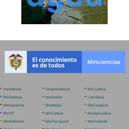
•
•
•
Presidencia
Vicepresidencia
MinJusticia
•
•
•
MinDefensa
MinInterior
Cancilleria
•
•
•
MinHacienda
MinMinas
MinComercio
•
•
•
MinTIC
MinCultura
MinAgricultura
•
•
•
MinAmbiente
MinTransporte
MinVivienda
•
•
•