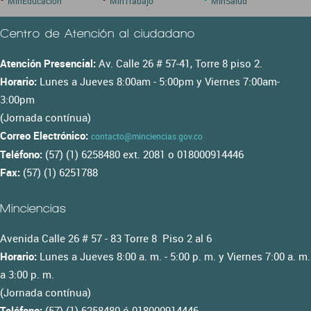
MinEducación
MinTrabajo
MinSalud
Centro de Atención al ciudadano
Atención Presencial:
Av. Calle 26 # 57-41, Torre 8 piso 2.
Horario:
Lunes a Jueves 8:00am - 5:00pm y Viernes 7:00am-
3:00pm
(Jornada contínua)
Correo Electrónico:
contacto@minciencias.gov.co
Teléfono:
(57) (1) 6258480 ext. 2081 o 018000914446
Fax:
(57) (1) 6251788
Minciencias
Avenida Calle 26 # 57 - 83 Torre 8 Piso 2 al 6
Horario:
Lunes a Jueves 8:00 a. m. - 5:00 p. m. y Viernes 7:00 a. m.
a 3:00 p. m.
(Jornada contínua)
Teléfono:
(57) (1) 6258480 ó 018000914446