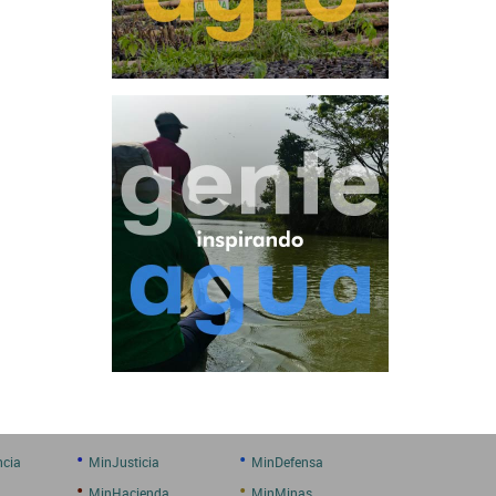
•
•
ncia
MinJusticia
MinDefensa
•
•
MinHacienda
MinMinas