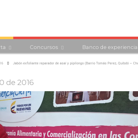
rta
Concursos
Banco de experiencia
16
Jabón exfoliante reparador de asaí y pipilongo (Barrio Tomás Perez, Quibdó – Ch
20 de 2016