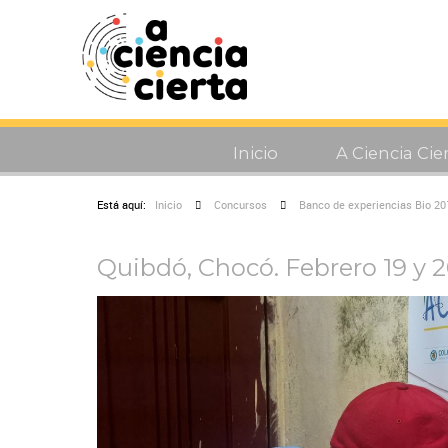
Inicio
A Ciencia Cie
Está aquí:
Inicio
Concursos
Banco de experiencias Bio 20
Quibdó, Chocó. Febrero 19 y 