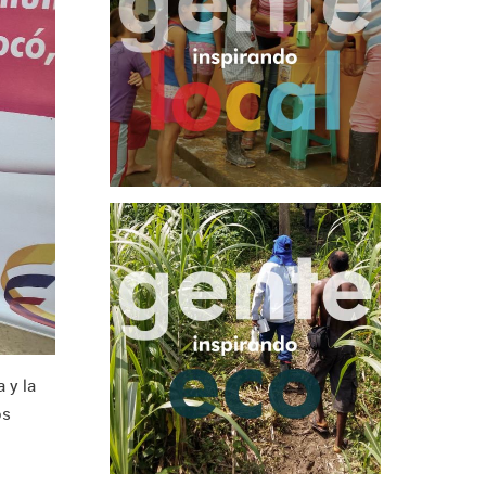
 y la
os