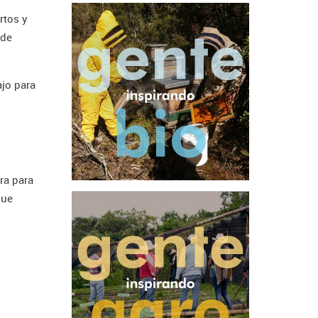
rtos y
 de
ajo para
ra para
que