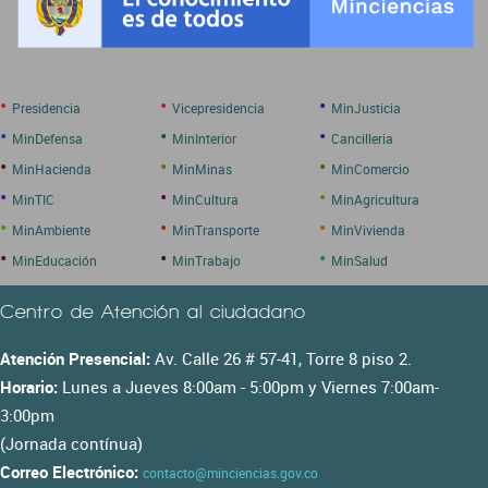
•
•
•
Presidencia
Vicepresidencia
MinJusticia
•
•
•
MinDefensa
MinInterior
Cancilleria
•
•
•
MinHacienda
MinMinas
MinComercio
•
•
•
MinTIC
MinCultura
MinAgricultura
•
•
•
MinAmbiente
MinTransporte
MinVivienda
•
•
•
MinEducación
MinTrabajo
MinSalud
Centro de Atención al ciudadano
Atención Presencial:
Av. Calle 26 # 57-41, Torre 8 piso 2.
Horario:
Lunes a Jueves 8:00am - 5:00pm y Viernes 7:00am-
3:00pm
(Jornada contínua)
Correo Electrónico:
contacto@minciencias.gov.co