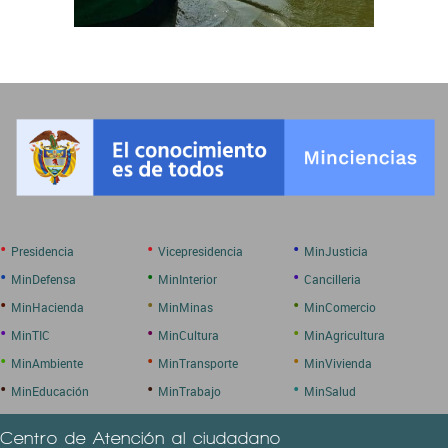
•
•
•
Presidencia
Vicepresidencia
MinJusticia
•
•
•
MinDefensa
MinInterior
Cancilleria
•
•
•
MinHacienda
MinMinas
MinComercio
•
•
•
MinTIC
MinCultura
MinAgricultura
•
•
•
MinAmbiente
MinTransporte
MinVivienda
•
•
•
MinEducación
MinTrabajo
MinSalud
Centro de Atención al ciudadano