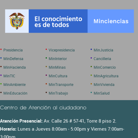
•
•
•
Presidencia
Vicepresidencia
MinJusticia
•
•
•
MinDefensa
MinInterior
Cancilleria
•
•
•
MinHacienda
MinMinas
MinComercio
•
•
•
MinTIC
MinCultura
MinAgricultura
•
•
•
MinAmbiente
MinTransporte
MinVivienda
•
•
•
MinEducación
MinTrabajo
MinSalud
Centro de Atención al ciudadano
Atención Presencial:
Av. Calle 26 # 57-41, Torre 8 piso 2.
Horario:
Lunes a Jueves 8:00am - 5:00pm y Viernes 7:00am-
3:00pm