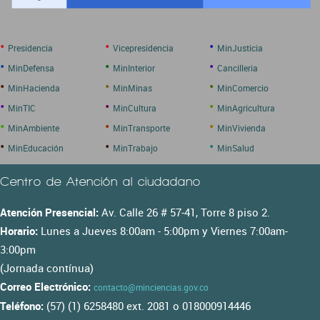
•
•
•
Presidencia
Vicepresidencia
MinJusticia
•
•
•
MinDefensa
MinInterior
Cancilleria
•
•
•
MinHacienda
MinMinas
MinComercio
•
•
•
MinTIC
MinCultura
MinAgricultura
•
•
•
MinAmbiente
MinTransporte
MinVivienda
•
•
•
MinEducación
MinTrabajo
MinSalud
Centro de Atención al ciudadano
Atención Presencial:
Av. Calle 26 # 57-41, Torre 8 piso 2.
Horario:
Lunes a Jueves 8:00am - 5:00pm y Viernes 7:00am-
3:00pm
(Jornada contínua)
Correo Electrónico:
contacto@minciencias.gov.co
Teléfono:
(57) (1) 6258480 ext. 2081 o 018000914446