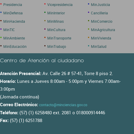
•
•
•
Presidencia
Vicepresidencia
MinJusticia
•
•
•
MinDefensa
MinInterior
Cancilleria
•
•
•
MinHacienda
MinMinas
MinComercio
•
•
•
MinTIC
MinCultura
MinAgricultura
•
•
•
MinAmbiente
MinTransporte
MinVivienda
•
•
•
MinEducación
MinTrabajo
MinSalud
Centro de Atención al ciudadano
Atención Presencial:
Av. Calle 26 # 57-41, Torre 8 piso 2.
Horario:
Lunes a Jueves 8:00am - 5:00pm y Viernes 7:00am-
3:00pm
(Jornada contínua)
Correo Electrónico:
contacto@minciencias.gov.co
Teléfono:
(57) (1) 6258480 ext. 2081 o 018000914446
Fax:
(57) (1) 6251788