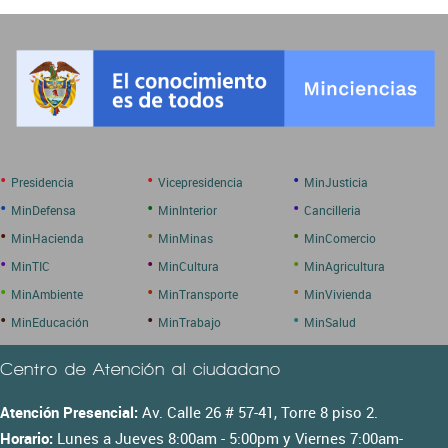
•
•
•
Presidencia
Vicepresidencia
MinJusticia
•
•
•
MinDefensa
MinInterior
Cancilleria
•
•
•
MinHacienda
MinMinas
MinComercio
•
•
•
MinTIC
MinCultura
MinAgricultura
•
•
•
MinAmbiente
MinTransporte
MinVivienda
•
•
•
MinEducación
MinTrabajo
MinSalud
Centro de Atención al ciudadano
Atención Presencial:
Av. Calle 26 # 57-41, Torre 8 piso 2.
Horario:
Lunes a Jueves 8:00am - 5:00pm y Viernes 7:00am-