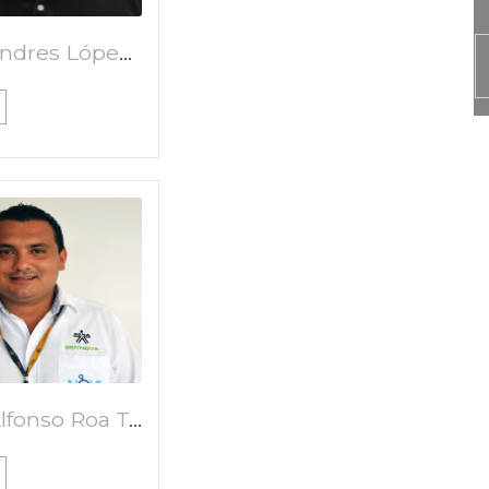
Hugo Andres López Fisco
Omar Alfonso Roa Torres