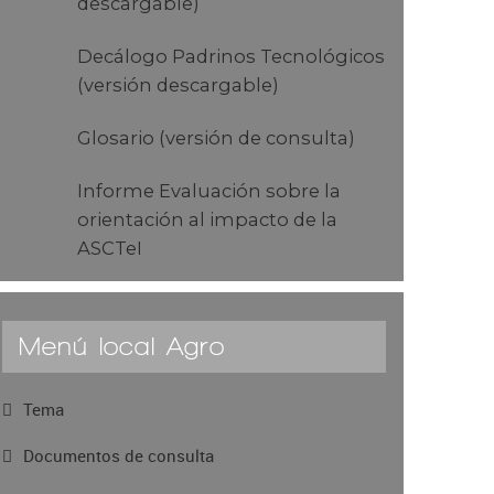
descargable)
Decálogo Padrinos Tecnológicos
(versión descargable)
Glosario (versión de consulta)
Informe Evaluación sobre la
orientación al impacto de la
ASCTeI
Menú local Agro
Tema
Documentos de consulta