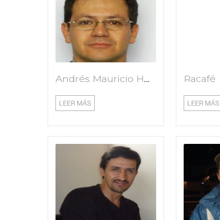
Andrés Mauricio Hurtado
Racafé
LEER MÁS
LEER MÁS