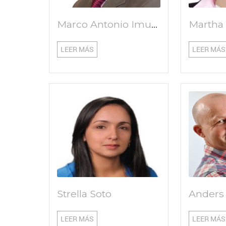
Marco Antonio Imues Figueroa
LEER MÁS
LEER MÁS
Strella Soto
Anders
LEER MÁS
LEER MÁS