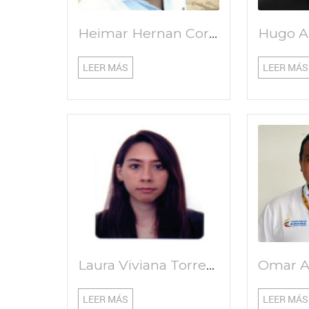
Heimar Hernan Coroando Hernandez
LEER MÁS
LEER MÁS
Laura Viviana Torrente Trujillo
LEER MÁS
LEER MÁS