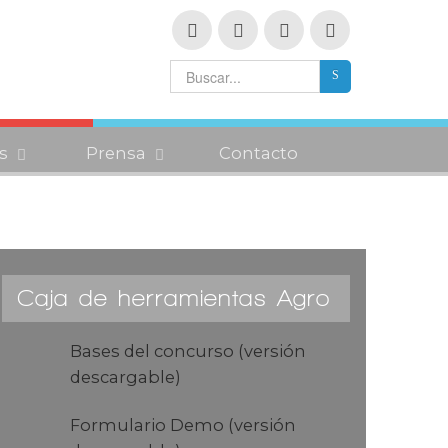
s
Prensa
Contacto
Caja de herramientas Agro
Bases del concurso (versión
descargable)
Formulario Demo (versión