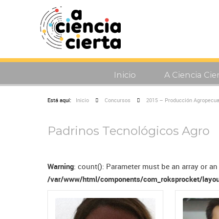
Inicio
A Ciencia Cie
Está aquí:
Inicio
Concursos
2015 – Producción Agropecuar
Padrinos Tecnológicos Agro
Warning
: count(): Parameter must be an array or a
/var/www/html/components/com_roksprocket/layou