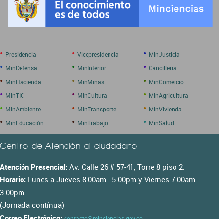
•
•
•
Presidencia
Vicepresidencia
MinJusticia
•
•
•
MinDefensa
MinInterior
Cancilleria
•
•
•
MinHacienda
MinMinas
MinComercio
•
•
•
MinTIC
MinCultura
MinAgricultura
•
•
•
MinAmbiente
MinTransporte
MinVivienda
•
•
•
MinEducación
MinTrabajo
MinSalud
Centro de Atención al ciudadano
Atención Presencial:
Av. Calle 26 # 57-41, Torre 8 piso 2.
Horario:
Lunes a Jueves 8:00am - 5:00pm y Viernes 7:00am-
3:00pm
(Jornada contínua)
Correo Electrónico:
contacto@minciencias.gov.co