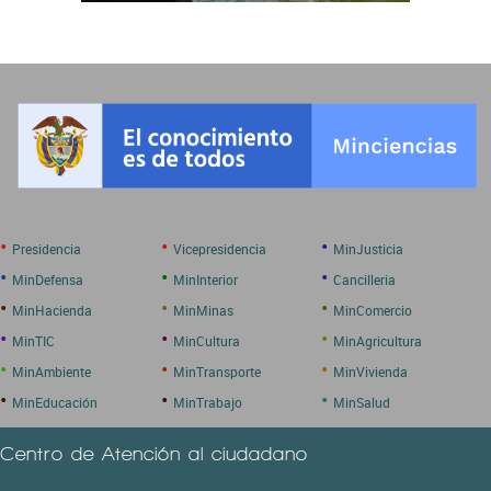
•
•
•
Presidencia
Vicepresidencia
MinJusticia
•
•
•
MinDefensa
MinInterior
Cancilleria
•
•
•
MinHacienda
MinMinas
MinComercio
•
•
•
MinTIC
MinCultura
MinAgricultura
•
•
•
MinAmbiente
MinTransporte
MinVivienda
•
•
•
MinEducación
MinTrabajo
MinSalud
Centro de Atención al ciudadano