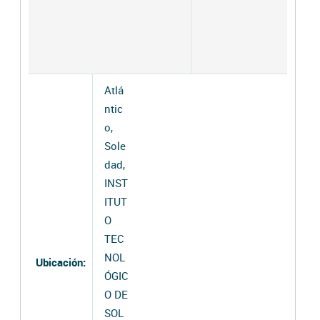
Atlá
ntic
o,
Sole
dad,
INST
ITUT
O
TEC
NOL
Ubicación:
ÓGIC
O DE
SOL