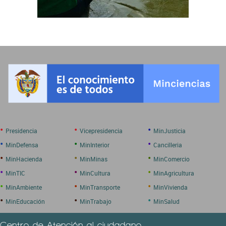
•
•
•
Presidencia
Vicepresidencia
MinJusticia
•
•
•
MinDefensa
MinInterior
Cancilleria
•
•
•
MinHacienda
MinMinas
MinComercio
•
•
•
MinTIC
MinCultura
MinAgricultura
•
•
•
MinAmbiente
MinTransporte
MinVivienda
•
•
•
MinEducación
MinTrabajo
MinSalud
Centro de Atención al ciudadano