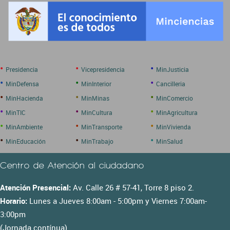
•
•
•
Presidencia
Vicepresidencia
MinJusticia
•
•
•
MinDefensa
MinInterior
Cancilleria
•
•
•
MinHacienda
MinMinas
MinComercio
•
•
•
MinTIC
MinCultura
MinAgricultura
•
•
•
MinAmbiente
MinTransporte
MinVivienda
•
•
•
MinEducación
MinTrabajo
MinSalud
Centro de Atención al ciudadano
Atención Presencial:
Av. Calle 26 # 57-41, Torre 8 piso 2.
Horario:
Lunes a Jueves 8:00am - 5:00pm y Viernes 7:00am-
3:00pm
(Jornada contínua)