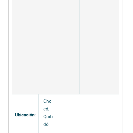
Cho
có,
Ubicación:
Quib
dó