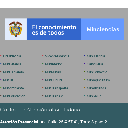
•
•
•
Presidencia
Vicepresidencia
MinJusticia
•
•
•
MinDefensa
MinInterior
Cancilleria
•
•
•
MinHacienda
MinMinas
MinComercio
•
•
•
MinTIC
MinCultura
MinAgricultura
•
•
•
MinAmbiente
MinTransporte
MinVivienda
•
•
•
MinEducación
MinTrabajo
MinSalud
Centro de Atención al ciudadano
Atención Presencial:
Av. Calle 26 # 57-41, Torre 8 piso 2.