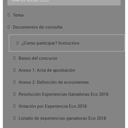
Tema
Documentos de consulta
¿Como participar? Instructivo
Bases del concurso
Anexo 1: Acta de aprobación
Anexo 2: Definición de ecosistemas
Resolución Experiencias Ganadoras Eco 2018
Votación por Experiencia Eco 2018
Listado de experiencias ganadoras Eco 2018