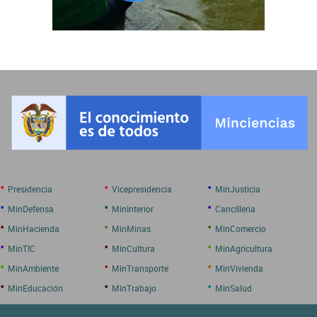
•
•
•
Presidencia
Vicepresidencia
MinJusticia
•
•
•
MinDefensa
MinInterior
Cancilleria
•
•
•
MinHacienda
MinMinas
MinComercio
•
•
•
MinTIC
MinCultura
MinAgricultura
•
•
•
MinAmbiente
MinTransporte
MinVivienda
•
•
•
MinEducación
MinTrabajo
MinSalud