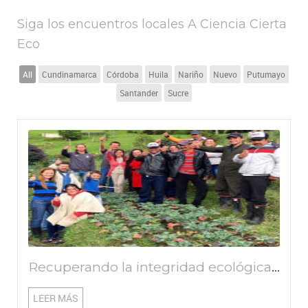
Siga los encuentros locales A Ciencia Cierta
Eco
All
Cundinamarca
Córdoba
Huila
Nariño
Nuevo
Putumayo
Santander
Sucre
Recuperando la integridad ecológica de nuestras fábricas de agua por medio de la restauración participativa comunitaria: ¡Por las futuras generaciones!
LEER MÁS