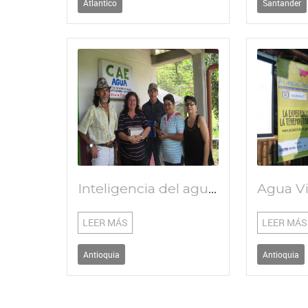
Atlantico
Santander
Inteligencia del agua en la educación ambiental
Agua V
LEER MÁS
LEER MÁS
Antioquia
Antioquia