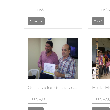
LEER MÁS
LEER MÁS
Antioquia
Chocó
Generador de gas cloro in situ para la potabilización del agua
LEER MÁS
LEER MÁS