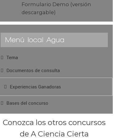
Formulario Demo (versión
descargable)
Menú local Agua
Tema
Documentos de consulta
Experiencias Ganadoras
Bases del concurso
Conozca los otros concursos
de A Ciencia Cierta