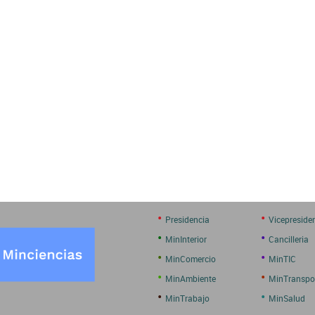
•
•
Presidencia
Vicepreside
•
•
MinInterior
Cancilleria
•
•
MinComercio
MinTIC
•
•
MinAmbiente
MinTranspo
•
•
MinTrabajo
MinSalud