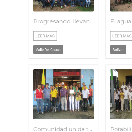
Progresando, llevando agua hacia el futuro
LEER MÁS
LEER MÁS
Valle Del Cauca
Bolívar
Comunidad unida trabajando por agua potable