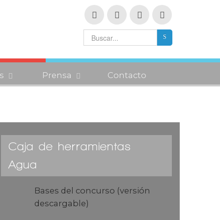
s
Prensa
Contacto
Caja de herramientas
Agua
Bases del concurso (versión
descargable)