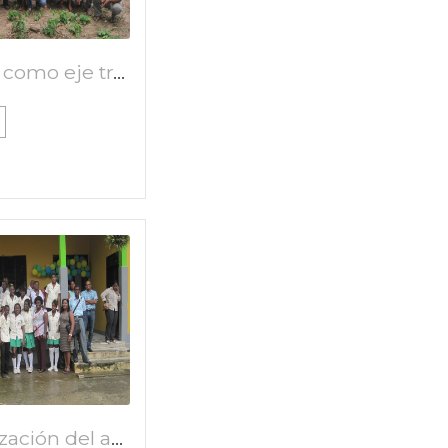
El agua como eje transformador de la comunidad de Emaús, municipio de Magangué, Bolívar
Potabilización del agua a través de filtro