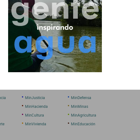
•
•
ncia
MinJusticia
MinDefensa
•
•
MinHacienda
MinMinas
•
•
MinCultura
MinAgricultura
•
•
rte
MinVivienda
MinEducación